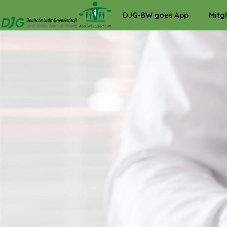
DJG-BW goes App
Mitg