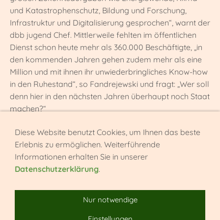
und Katastrophenschutz, Bildung und Forschung,
Infrastruktur und Digitalisierung gesprochen“, warnt der
dbb jugend Chef. Mittlerweile fehlten im öffentlichen
Dienst schon heute mehr als 360.000 Beschäftigte, „in
den kommenden Jahren gehen zudem mehr als eine
Million und mit ihnen ihr unwiederbringliches Know-how
in den Ruhestand“, so Fandrejewski und fragt: „Wer soll
denn hier in den nächsten Jahren überhaupt noch Staat
machen?“
Diese Website benutzt Cookies, um Ihnen das beste
Erlebnis zu ermöglichen. Weiterführende
Informationen erhalten Sie in unserer
SCHLUSS MIT SACHGRUNDLOSEN UND
Datenschutzerklärung
.
MITTELBEFRISTUNGEN
Die Forderung des Berufsnachwuchses ist klar: „Die
Nur notwendige
sachgrundlose Befristung muss ebenso wie die
Befristung aus Haushaltsmittelgründen schleunigst
Einstellungen