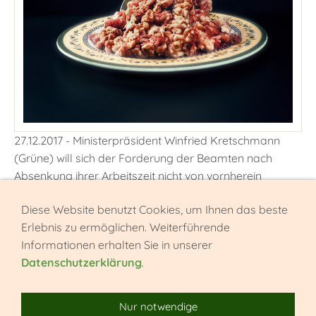
27.12.2017 - Ministerpräsident Winfried Kretschmann
(Grüne) will sich der Forderung der Beamten nach
Absenkung ihrer Arbeitszeit nicht von vornherein
verschließen."Wir werden weiterverhandeln und
Diese Website benutzt Cookies, um Ihnen das beste
schauen, ob die Haushaltslage mehr hergibt", sagte
Erlebnis zu ermöglichen. Weiterführende
Kretschmann in Stuttgart. Der neue Beamtenbundchef
Informationen erhalten Sie in unserer
Kai Rosenberger hatte sich unter anderem eine
Datenschutzerklärung
.
Anpassung der Arbeitszeit der Staatsdiener an die der
Tarifbeschäftigten im öffentlichen Dienst auf die
Fahnen geschrieben.
Nur notwendige