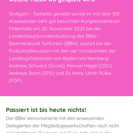
Stuttgart – Tacheles geredet wurde im mit über 100
Anwesenden sehr gut besuchten Kongresszentrum
Filderhalle am 20. November 2025 bei der
Landeshauptvorstandssitzung des BBW –
Beamtenbund Tarifunion (BBW), explizit bei der
Podiumsdiskussion mit den vier Vorsitzenden der
Landtagsfraktionen von Baden-Württemberg:
Andreas Schwarz (Grüne), Manuel Hagel (CDU),
Andreas Stoch (SPD) und Dr. Hans-Ulrich Rülke
(FDP).
Passiert ist bis heute nichts!
Der BBW demonstrierte mit den anwesenden
Delegierten der Mitgliedsgewerkschaften nach nicht
eingehaltenen Zusagen von Grün-Schwarz in der