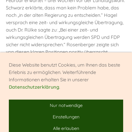
Februar erwartet – drei Wochen vor der Landtagswahl.
Schwarz erklärte, dass man kein Problem habe, das
noch „in der alten Regierung zu entscheiden.“ Hagel
versprach eine zeit- und wirkungsgleiche Übertragung,
auch Dr. Rülke sagte zu: „Bei einer zeit- und
wirkungsgleichen Übertragung werden SPD und FDP
sicher nicht widersprechen.“ Rosenberger zeigte sich
von diesen klaren Positionen positiv überrascht.
Diese Website benutzt Cookies, um Ihnen das beste
Abschaffung von Faxgeräten
Erlebnis zu ermöglichen. Weiterführende
Weitgehend Einigkeit herrschte zudem in der
Informationen erhalten Sie in unserer
Freistellung von Personalrätinnen und Personalräten.
Datenschutzerklärung
.
Als „Herzensangelegenheit“ bezeichnete Stoch diese
Form der Mitbestimmung, die „kein Luxus“ sei, sondern
Nur notwendige
ein elementarer Bestandteil der Arbeit des öffentlichen
Dienstes. Hagel erklärte, dafür mit dem BBW-
Einstellungen
Vorsitzenden wie bisher in engem Kontakt zu bleiben,
Alle erlauben
um Entwicklungen zu begleiten. Konstruktiv – und fast